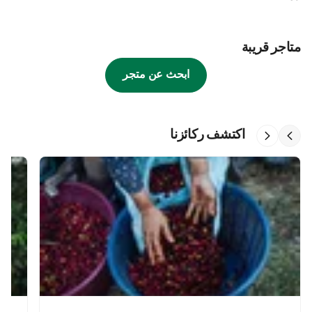
متاجر قريبة
ابحث عن متجر
اكتشف ركائزنا