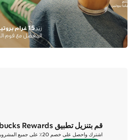
قم بتنزيل تطبيق Starbucks Rewards الآن
اشترك واحصل على خصم 20٪ على جميع المشروبات في أول طلبين لك!