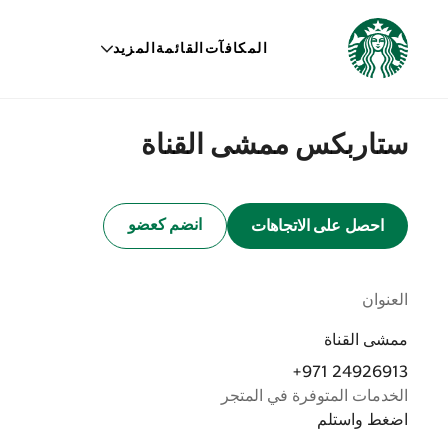
المكافآت
القائمة
المزيد
ستاربكس ممشى القناة
انضم كعضو
احصل على الاتجاهات
العنوان
ممشى القناة
+971 24926913
الخدمات المتوفرة في المتجر
اضغط واستلم