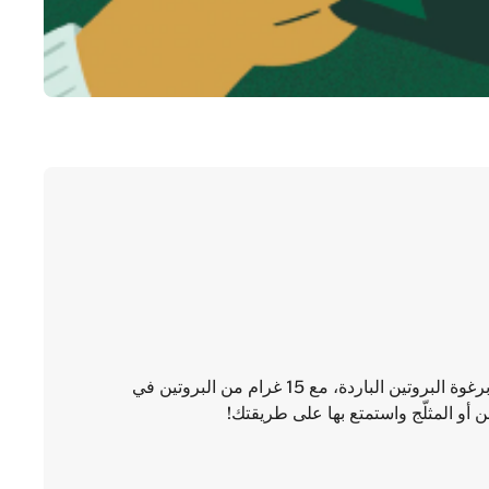
استمتع بتشكيلة من المشروبات المحضّرة برغوة البروتين الباردة، مع 15 غرام من البروتين في
و المثلّج واستمتع بها على طريقتك!