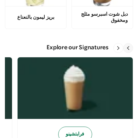
دبل شوت اسبرسو مثلج
بريز ليمون بالنعناع
ومخفوق
Explore our Signatures
فرابتشينو