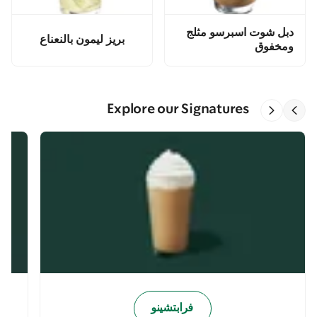
دبل شوت اسبرسو مثلج
بريز ليمون بالنعناع
ومخفوق
Explore our Signatures
فرابتشينو