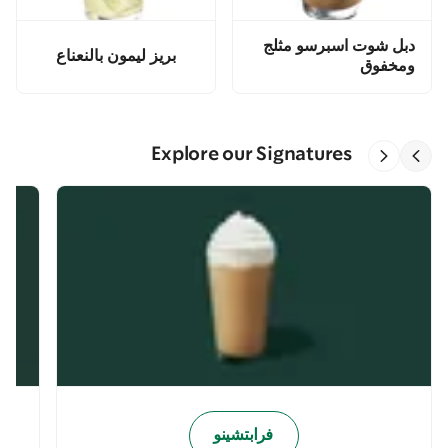
دبل شوت اسبرسو مثلج
بريز ليمون بالنعناع
ومخفوق
Explore our Signatures
فرابتشينو