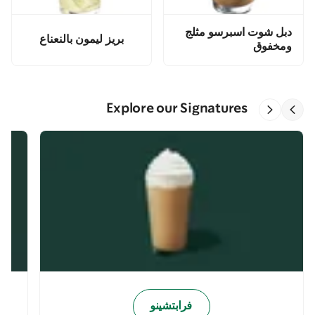
دبل شوت اسبرسو مثلج
بريز ليمون بالنعناع
ومخفوق
Explore our Signatures
فرابتشينو