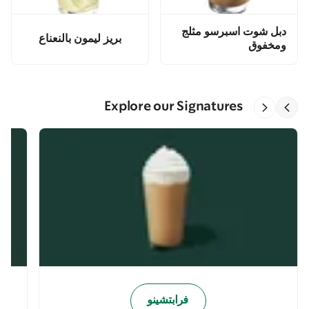
دبل شوت اسبرسو مثلج
بريز ليمون بالنعناع
ومخفوق
Explore our Signatures
فرابتشينو