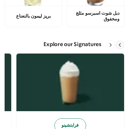
دبل شوت اسبرسو مثلج
بريز ليمون بالنعناع
ومخفوق
Explore our Signatures
فرابتشينو